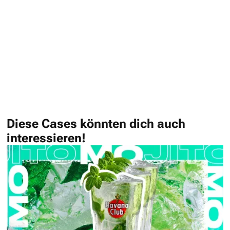
keine
keine
keine
Videos!
Videos!
Videos!
Diese Cases könnten dich auch
interessieren!