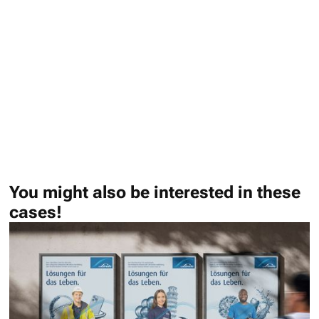
keine
keine
keine
Videos!
Videos!
Videos!
You might also be interested in these
cases!