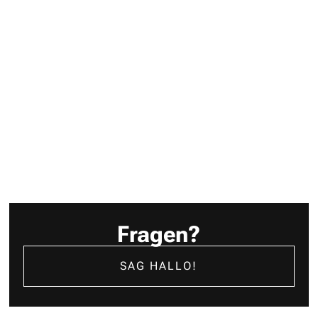
Kunden da draußen erreichen. Aber heute feiern wir uns.
Das heißt all die tollen Menschen, die hinter der
Erfolgsgeschichte „laut von leise“ stehen.
JETZT WEITERLESEN
Fragen?
SAG HALLO!