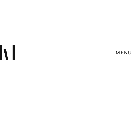
MENU
Gewonnen: Wien geil ist das
denn?