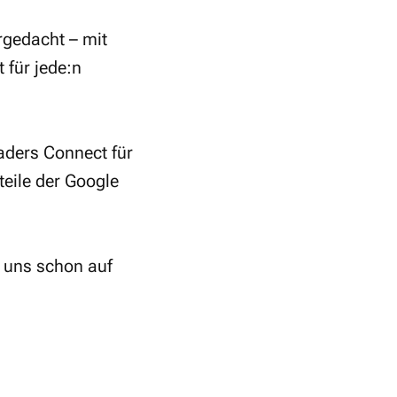
rgedacht – mit
 für jede:n
aders Connect für
eile der Google
n uns schon auf